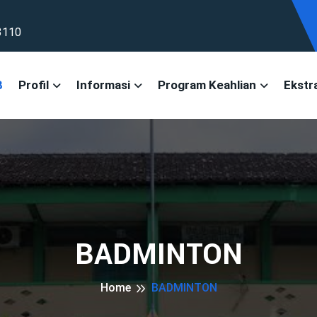
3110
B
Profil
Informasi
Program Keahlian
Ekstra
BADMINTON
Home
BADMINTON